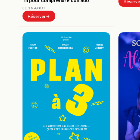
1h pour comprendre son ado
Réserve
LE 26 AOÛT
Réserver