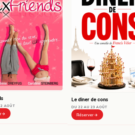
ds
Le dîner de cons
22 AOÛT
DU 22 AU 23 AOÛT
r
Réserver