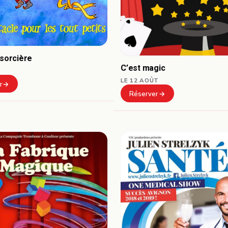
 sorcière
C’est magic
LE 12 AOÛT
r
Réserver