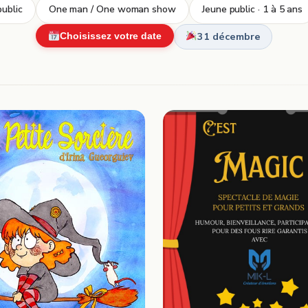
ublic
One man / One woman show
Jeune public · 1 à 5 ans
31 décembre
Choisissez votre date