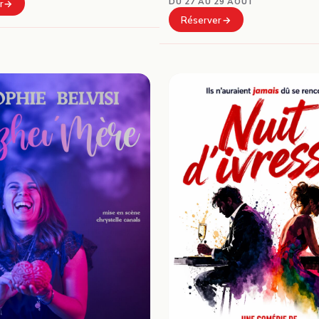
DU 27 AU 29 AOÛT
r
Réserver