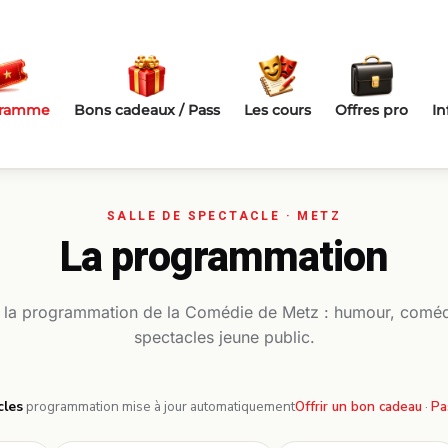
gramme
Bons cadeaux / Pass
Les cours
Offres pro
In
La programmation
 la programmation de la Comédie de Metz : humour, coméd
spectacles jeune public.
cles
·
programmation mise à jour automatiquement
Offrir un bon cadeau
·
Pa