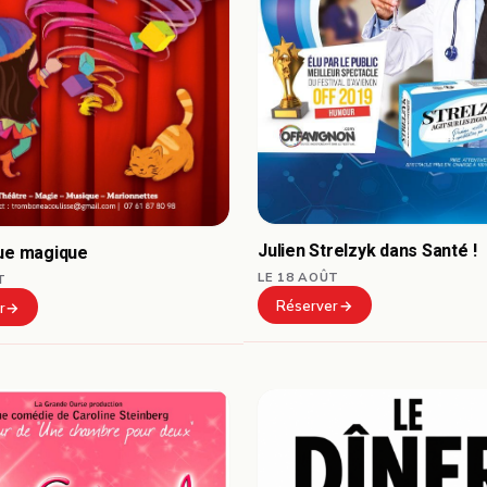
Julien Strelzyk dans Santé !
que magique
LE 18 AOÛT
T
Réserver
r