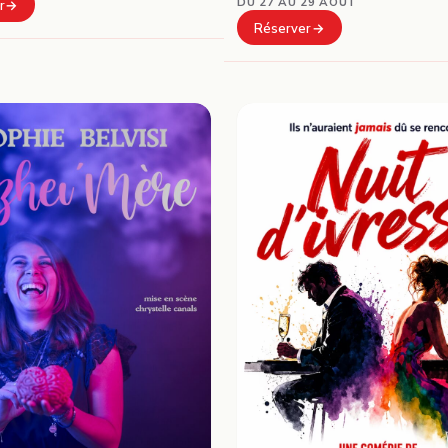
DU 27 AU 29 AOÛT
r
Réserver