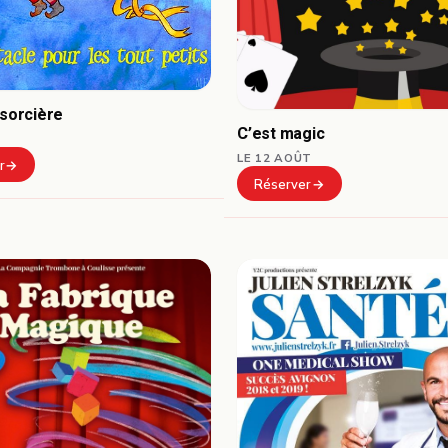
 sorcière
C’est magic
LE 12 AOÛT
r
Réserver