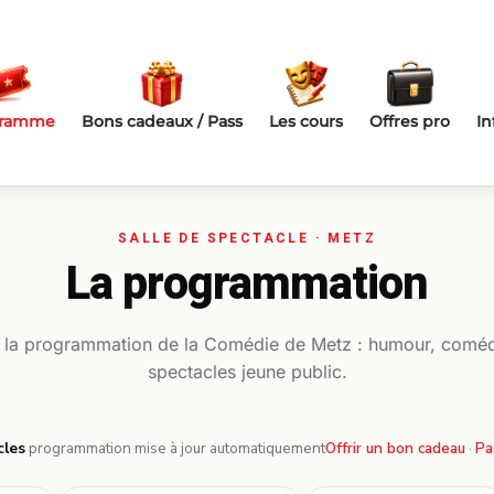
gramme
Bons cadeaux / Pass
Les cours
Offres pro
In
La programmation
 la programmation de la Comédie de Metz : humour, coméd
spectacles jeune public.
cles
·
programmation mise à jour automatiquement
Offrir un bon cadeau
·
Pa