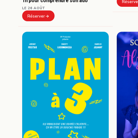
1h pour comprendre son ado
Réserve
LE 26 AOÛT
Réserver