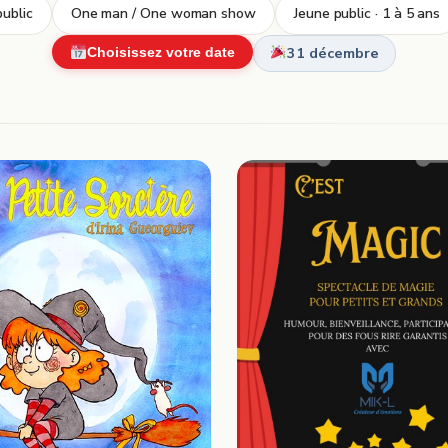
ublic
One man / One woman show
Jeune public · 1 à 5 ans
31 décembre
Choisissez votre date