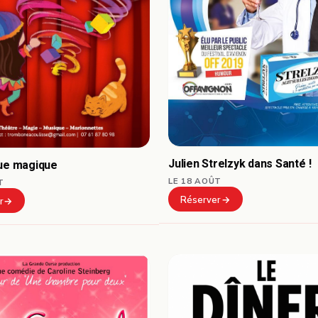
Julien Strelzyk dans Santé !
que magique
LE 18 AOÛT
T
Réserver
r