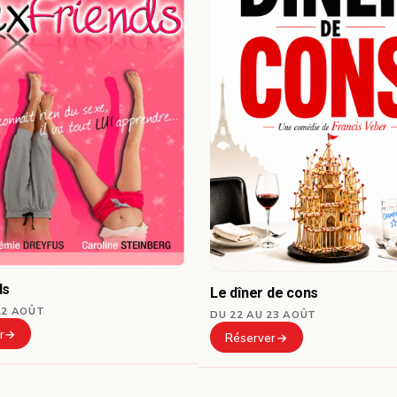
ds
Le dîner de cons
22 AOÛT
DU 22 AU 23 AOÛT
r
Réserver